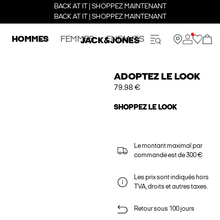
BACK AT IT | SHOPPEZ MAINTENANT
BACK AT IT | SHOPPEZ MAINTENANT
HOMMES
FEMMES
ENFANTS
ADOPTEZ LE LOOK
79.98 €
SHOPPEZ LE LOOK
Le montant maximal par
commande est de 300 €
Les prix sont indiqués hors
TVA, droits et autres taxes.
Retour sous 100 jours