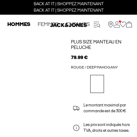
BACK AT IT | SHOPPEZ MAINTENANT
BACK AT IT | SHOPPEZ MAINTENANT
HOMMES
FEMMES
ENFANTS
PLUS SIZE MANTEAU EN
PELUCHE
79.99 €
ROUGE / DEEP MAHOGANY
Le montant maximal par
commande est de 300 €
Les prix sont indiqués hors
TVA, droits et autres taxes.