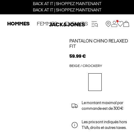
BACK AT IT | SHOPPEZ MAINTENANT
BACK AT IT | SHOPPEZ MAINTENANT
HOMMES
FEMMES
ENFANTS
PANTALON CHINO RELAXED
FIT
59.99 €
BEIGE / CROCKERY
Le montant maximal par
commande est de 300 €
Les prix sont indiqués hors
TVA, droits et autres taxes.