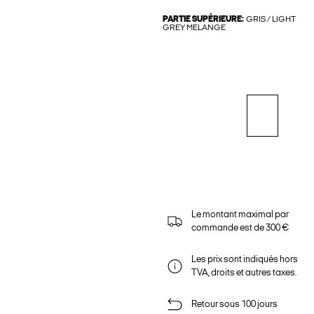
PARTIE SUPÉRIEURE:
GRIS / LIGHT
GREY MELANGE
Le montant maximal par
commande est de 300 €
Les prix sont indiqués hors
TVA, droits et autres taxes.
Retour sous 100 jours