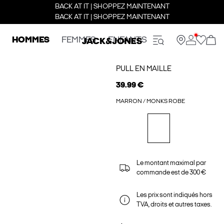
BACK AT IT | SHOPPEZ MAINTENANT
BACK AT IT | SHOPPEZ MAINTENANT
HOMMES
FEMMES
ENFANTS
PULL EN MAILLE
39.99 €
MARRON / MONKS ROBE
Le montant maximal par
commande est de 300 €
Les prix sont indiqués hors
TVA, droits et autres taxes.