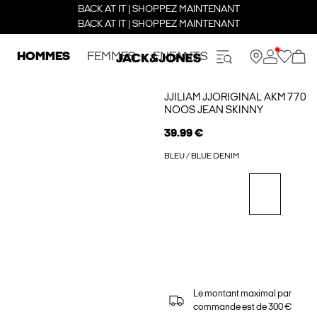
BACK AT IT | SHOPPEZ MAINTENANT
BACK AT IT | SHOPPEZ MAINTENANT
HOMMES
FEMMES
ENFANTS
JJILIAM JJORIGINAL AKM 770
NOOS JEAN SKINNY
39.99 €
BLEU / BLUE DENIM
Le montant maximal par
commande est de 300 €