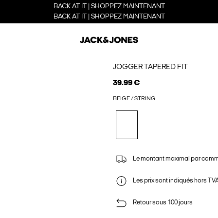
BACK AT IT | SHOPPEZ MAINTENANT
BACK AT IT | SHOPPEZ MAINTENANT
JOGGER TAPERED FIT
39.99 €
BEIGE / STRING
Le montant maximal par comm
Les prix sont indiqués hors TVA,
Retour sous 100 jours