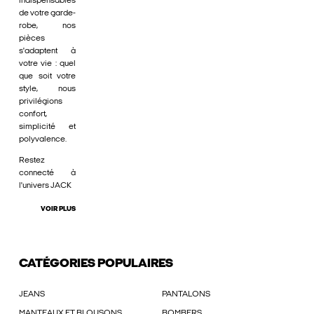
indispensables
de votre garde-
robe, nos
pièces
s'adaptent à
votre vie : quel
que soit votre
style, nous
privilégions
confort,
simplicité et
polyvalence.
Restez
connecté à
l'univers JACK
VOIR PLUS
CATÉGORIES POPULAIRES
JEANS
PANTALONS
MANTEAUX ET BLOUSONS
BOMBERS