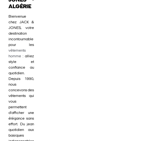
JONES -
ALGÉRIE
Bienvenue
chez JACK &
JONES, votre
destination
incontournable
pour les
vêtements
homme
: alliez
style et
confiance au
quotidien.
Depuis 1990,
nous
concevons des
vêtements qui
vous
permettent
d'afficher une
élégance sans
effort. Du jean
quotidien aux
basiques