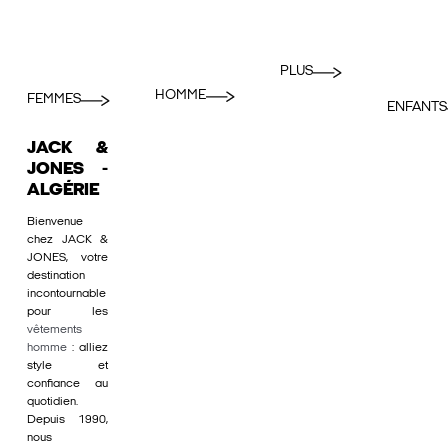
PLUS
HOMME
FEMMES
ENFANTS
JACK &
JONES -
ALGÉRIE
Bienvenue
chez JACK &
JONES, votre
destination
incontournable
pour les
vêtements
homme
: alliez
style et
confiance au
quotidien.
Depuis 1990,
nous