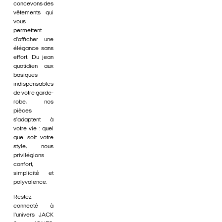
concevons des
vêtements qui
vous
permettent
d'afficher une
élégance sans
effort. Du jean
quotidien aux
basiques
indispensables
de votre garde-
robe, nos
pièces
s'adaptent à
votre vie : quel
que soit votre
style, nous
privilégions
confort,
simplicité et
polyvalence.
Restez
connecté à
l'univers JACK