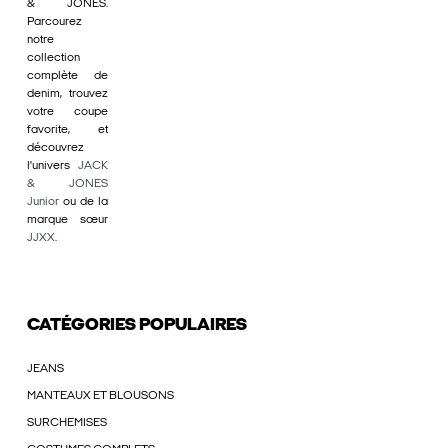
& JONES.
Parcourez
notre
collection
complète de
denim, trouvez
votre coupe
favorite, et
découvrez
l'univers
JACK
& JONES
Junior
ou de la
marque sœur
JJXX
.
CATÉGORIES POPULAIRES
JEANS
MANTEAUX ET BLOUSONS
SURCHEMISES