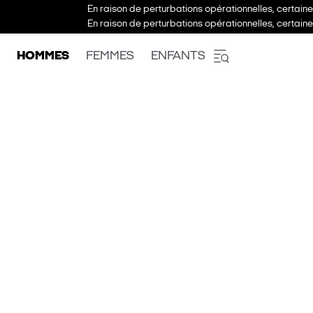
En raison de perturbations opérationnelles, certain
En raison de perturbations opérationnelles, certain
HOMMES
FEMMES
ENFANTS