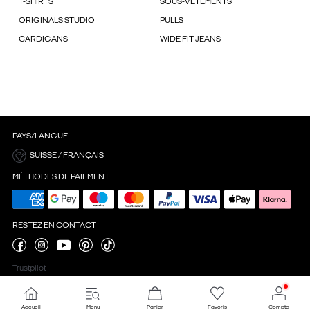
T-SHIRTS
SOUS-VÊTEMENTS
ORIGINALS STUDIO
PULLS
CARDIGANS
WIDE FIT JEANS
PAYS/LANGUE
SUISSE / FRANÇAIS
MÉTHODES DE PAIEMENT
RESTEZ EN CONTACT
Trustpilot
Accueil
Menu
Panier
Favoris
Compte
Paramètres des cookies