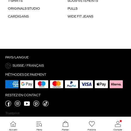
T-SHIRTS
SOUS-VÊTEMENTS
ORIGINALS STUDIO
PULLS
CARDIGANS
WIDE FIT JEANS
PAYS/LANGUE
SUISSE / FRANÇAIS
MÉTHODES DE PAIEMENT
RESTEZ EN CONTACT
Trustpilot
Accueil
Menu
Panier
Favoris
Compte
Paramètres des cookies