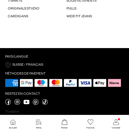
T-SHIRTS
SOUS-VÊTEMENTS
ORIGINALS STUDIO
PULLS
CARDIGANS
WIDE FIT JEANS
PAYS/LANGUE
SUISSE / FRANÇAIS
MÉTHODES DE PAIEMENT
RESTEZ EN CONTACT
Trustpilot
Accueil
Menu
Panier
Favoris
Compte
Paramètres des cookies