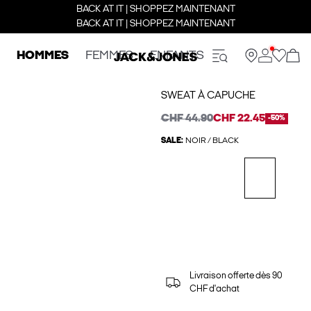
BACK AT IT | SHOPPEZ MAINTENANT
BACK AT IT | SHOPPEZ MAINTENANT
HOMMES
FEMMES
ENFANTS
SWEAT À CAPUCHE
CHF 44.90
CHF 22.45
-50%
SALE:
NOIR / BLACK
Livraison offerte dès 90
CHF d'achat