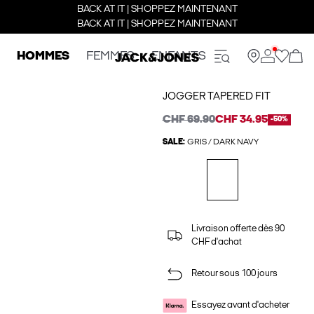
BACK AT IT | SHOPPEZ MAINTENANT
BACK AT IT | SHOPPEZ MAINTENANT
HOMMES
FEMMES
ENFANTS
JOGGER TAPERED FIT
CHF 69.90
CHF 34.95
-50%
SALE:
GRIS / DARK NAVY
Livraison offerte dès 90
CHF d'achat
Retour sous 100 jours
Essayez avant d'acheter