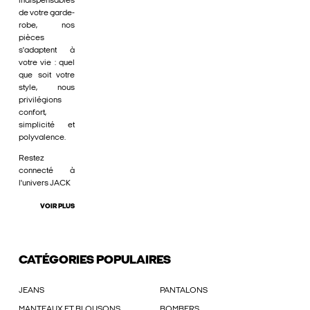
indispensables
de votre garde-
robe, nos
pièces
s'adaptent à
votre vie : quel
que soit votre
style, nous
privilégions
confort,
simplicité et
polyvalence.
Restez
connecté à
l'univers JACK
VOIR PLUS
CATÉGORIES POPULAIRES
JEANS
PANTALONS
MANTEAUX ET BLOUSONS
BOMBERS