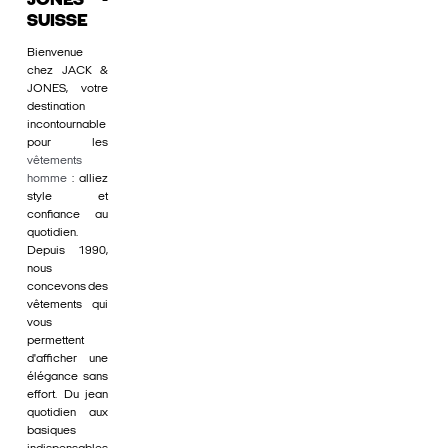
JONES -
SUISSE
Bienvenue
chez JACK &
JONES, votre
destination
incontournable
pour les
vêtements
homme
: alliez
style et
confiance au
quotidien.
Depuis 1990,
nous
concevons des
vêtements qui
vous
permettent
d'afficher une
élégance sans
effort. Du jean
quotidien aux
basiques