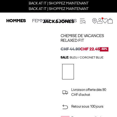
BACK AT IT | SHOPPEZ MAINTENANT
BACK AT IT | SHOPPEZ MAINTENANT
HOMMES
FEMMES
ENFANTS
CHEMISE DE VACANCES
RELAXED FIT
CHF 44.90
CHF 22.45
-50%
SALE:
BLEU / CORONET BLUE
Livraison offerte dès 90
CHF d'achat
Retour sous 100 jours