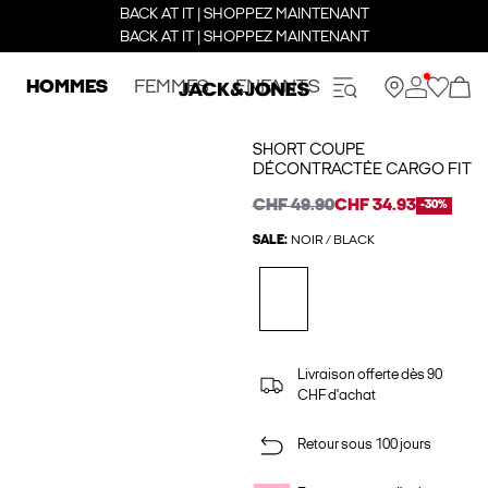
BACK AT IT | SHOPPEZ MAINTENANT
BACK AT IT | SHOPPEZ MAINTENANT
HOMMES
FEMMES
ENFANTS
SHORT COUPE
DÉCONTRACTÉE CARGO FIT
CHF 49.90
CHF 34.93
-30%
SALE:
NOIR / BLACK
Livraison offerte dès 90
CHF d'achat
Retour sous 100 jours