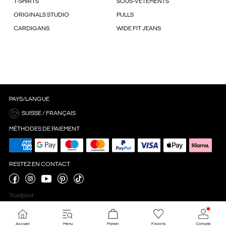
T-SHIRTS
SOUS-VÊTEMENTS
ORIGINALS STUDIO
PULLS
CARDIGANS
WIDE FIT JEANS
PAYS/LANGUE
SUISSE / FRANÇAIS
MÉTHODES DE PAIEMENT
RESTEZ EN CONTACT
Trustpilot
Accueil
Menu
Panier
Favoris
Compte
Paramètres des cookies