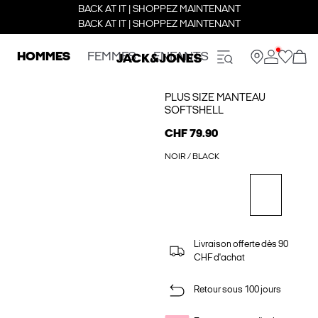
BACK AT IT | SHOPPEZ MAINTENANT
BACK AT IT | SHOPPEZ MAINTENANT
HOMMES
FEMMES
ENFANTS
PLUS SIZE MANTEAU
SOFTSHELL
CHF 79.90
NOIR / BLACK
Livraison offerte dès 90
CHF d'achat
Retour sous 100 jours