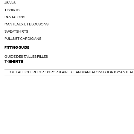
JEANS
T-SHIRTS
PANTALONS
MANTEAUX ET BLOUSONS
SWEATSHIRTS
PULLS ET CARDIGANS
FITTING GUIDE
GUIDE DES TAILLES FILLES
T-SHIRTS
TOUT AFFICHER
LES PLUS POPULAIRES
JEANS
PANTALONS
SHORTS
MANTEAU