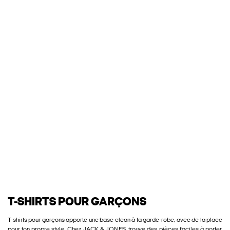
T-SHIRTS POUR GARÇONS
T-shirts pour garçons apporte une base clean à ta garde-robe, avec de la place
pour ton propre style. Chez JACK & JONES, trouve des pièces faciles à porter,