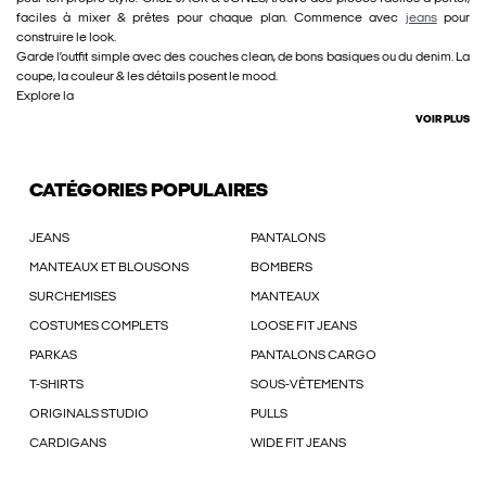
faciles à mixer & prêtes pour chaque plan. Commence avec
jeans
pour
construire le look.
Garde l’outfit simple avec des couches clean, de bons basiques ou du denim. La
coupe, la couleur & les détails posent le mood.
Explore la
VOIR PLUS
CATÉGORIES POPULAIRES
JEANS
PANTALONS
MANTEAUX ET BLOUSONS
BOMBERS
SURCHEMISES
MANTEAUX
COSTUMES COMPLETS
LOOSE FIT JEANS
PARKAS
PANTALONS CARGO
T-SHIRTS
SOUS-VÊTEMENTS
ORIGINALS STUDIO
PULLS
CARDIGANS
WIDE FIT JEANS