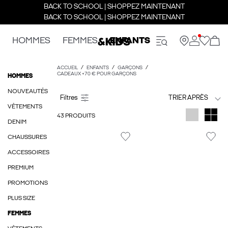
BACK TO SCHOOL | SHOPPEZ MAINTENANT
BACK TO SCHOOL | SHOPPEZ MAINTENANT
HOMMES
FEMMES
ENFANTS
ACCUEIL
ENFANTS
GARÇONS
CADEAUX +70 € POUR GARÇONS
HOMMES
NOUVEAUTÉS
TRIER APRÈS
VÊTEMENTS
43 PRODUITS
DENIM
CHAUSSURES
ACCESSOIRES
PREMIUM
PROMOTIONS
PLUS SIZE
FEMMES