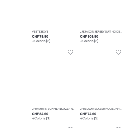
VESTE BOYS
JJEJAXON JERSEY SUIT NOOS JNR COSTUMES BOYS
CHF 79.90
CHF 109.90
Coloris (2)
Coloris (2)
JPRMARTIN SUMMER BLAZER NO06 JNR BLAZERS BOYS
JPRSOLAR BLAZER NOOS JNR BLAZERS BOYS
CHF 84.90
CHF 74.90
Coloris (1)
Coloris (5)