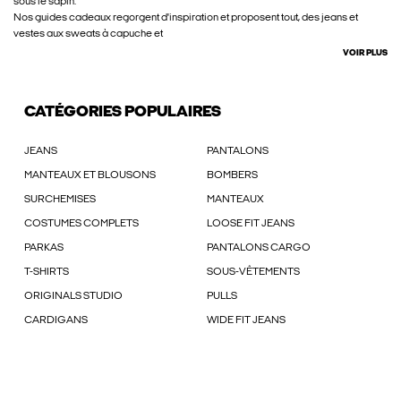
sous le sapin.
Nos guides cadeaux regorgent d'inspiration et proposent tout, des jeans et
vestes aux sweats à capuche et
VOIR PLUS
CATÉGORIES POPULAIRES
JEANS
PANTALONS
MANTEAUX ET BLOUSONS
BOMBERS
SURCHEMISES
MANTEAUX
COSTUMES COMPLETS
LOOSE FIT JEANS
PARKAS
PANTALONS CARGO
T-SHIRTS
SOUS-VÊTEMENTS
ORIGINALS STUDIO
PULLS
CARDIGANS
WIDE FIT JEANS