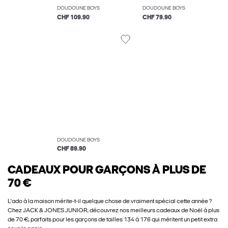
DOUDOUNE BOYS
DOUDOUNE BOYS
CHF 109.90
CHF 79.90
DOUDOUNE BOYS
CHF 89.90
CADEAUX POUR GARÇONS À PLUS DE
70 €
L'ado à la maison mérite-t-il quelque chose de vraiment spécial cette année ?
Chez JACK & JONES JUNIOR, découvrez nos meilleurs cadeaux de Noël à plus
de 70 €, parfaits pour les garçons de tailles 134 à 176 qui méritent un petit extra