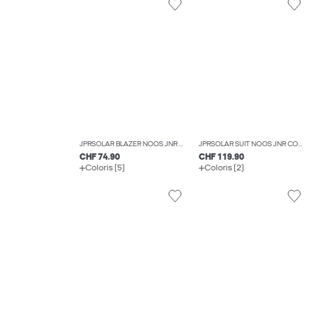
JPRSOLAR BLAZER NOOS JNR BLAZERS BOYS
JPRSOLAR SUIT NOOS JNR COSTUMES BOYS
CHF 74.90
CHF 119.90
Coloris (5)
Coloris (2)