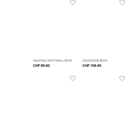
MANTEAU SOFTSHELL BOYS
DOUDOUNE BOYS
CHF 89.90
CHF 109.90