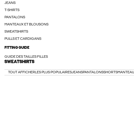
JEANS
T-SHIRTS
PANTALONS
MANTEAUX ET BLOUSONS
SWEATSHIRTS
PULLS ET CARDIGANS
FITTING GUIDE
GUIDE DES TAILLES FILLES
SWEATSHIRTS
TOUT AFFICHER
LES PLUS POPULAIRES
JEANS
PANTALONS
SHORTS
MANTEAU