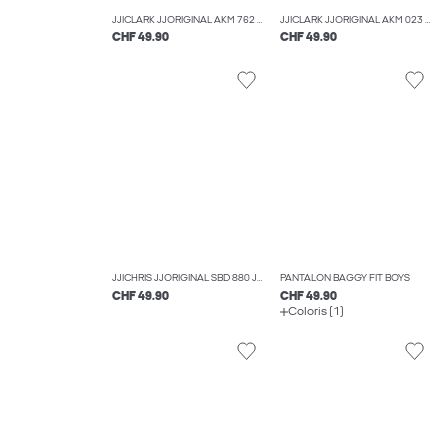
JJICLARK JJORIGINAL AKM 762 JNR COUPE REGULAR BOYS
JJICLARK JJORIGINAL AKM 023 NOOS JNR COUPE REGULAR BOYS
CHF 49.90
CHF 49.90
JJICHRIS JJORIGINAL SBD 880 JNR JEAN COUPE DÉCONTRACTÉE BOYS
PANTALON BAGGY FIT BOYS
CHF 49.90
CHF 49.90
Coloris (1)