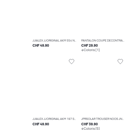
JJIALEX JJORIGINAL AKM 554 NOOS JNR JEAN BAGGY FIT BOYS
PANTALON COUPE DÉCONTRACTÉE RELAXED FIT BOYS
CHF 49.90
CHF 29.90
Coloris (1)
JJIALEX JJORIGINAL AKM 197 SN JNR JEAN BAGGY FIT BOYS
JPRSOLAR TROUSER NOOS JNR PANTALONS DE TAILLEUR BOYS
CHF 49.90
CHF 39.90
Coloris (5)