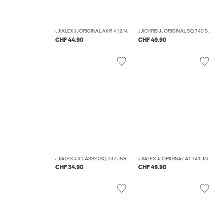
JJIALEX JJORIGINAL AKM 412 NOOS JNR JEAN BAGGY FIT BOYS
JJICHRIS JJORIGINAL SQ 740 SN JNR JEAN COUPE DÉCONTRACTÉE BOYS
CHF 44.90
CHF 49.90
JJIALEX JJCLASSIC SQ 737 JNR JEAN BAGGY FIT BOYS
JJIALEX JJORIGINAL AT 741 JNR JEAN BAGGY FIT JUNIOR
CHF 34.90
CHF 49.90