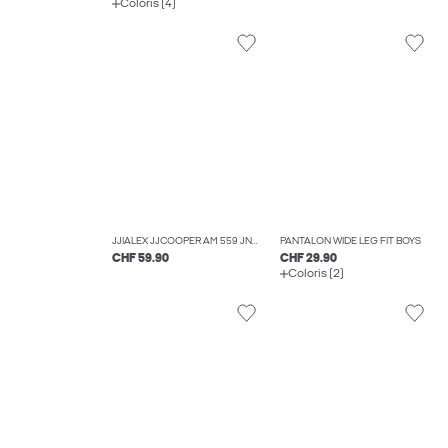
Coloris (4)
JJIALEX JJCOOPER AM 559 JNR JEAN BAGGY FIT BOYS
PANTALON WIDE LEG FIT BOYS
CHF 59.90
CHF 29.90
Coloris (2)