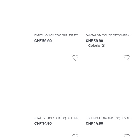
PANTALON CARGO SLIM FIT BOYS
PANTALON COUPE DÉCONTRACTÉE RELAXED FIT BOYS
CHF 59.90
CHF 39.90
Coloris (2)
JJIALEX JJCLASSIC SQ 061 JNR JEAN BAGGY FIT BOYS
JJICHRIS JJORIGINAL SQ 602 NOOS JNR JEAN COUPE DÉCONTRACTÉE BOYS
CHF 34.90
CHF 44.90