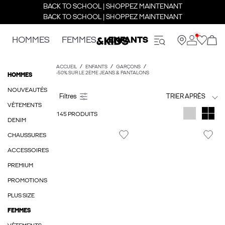
BACK TO SCHOOL | SHOPPEZ MAINTENANT
BACK TO SCHOOL | SHOPPEZ MAINTENANT
HOMMES
FEMMES
ENFANTS
ACCUEIL
ENFANTS
GARÇONS
-50% SUR LE 2ÈME JEANS & PANTALONS
HOMMES
NOUVEAUTÉS
TRIER APRÈS
VÊTEMENTS
145 PRODUITS
DENIM
CHAUSSURES
ACCESSOIRES
PREMIUM
PROMOTIONS
PLUS SIZE
FEMMES