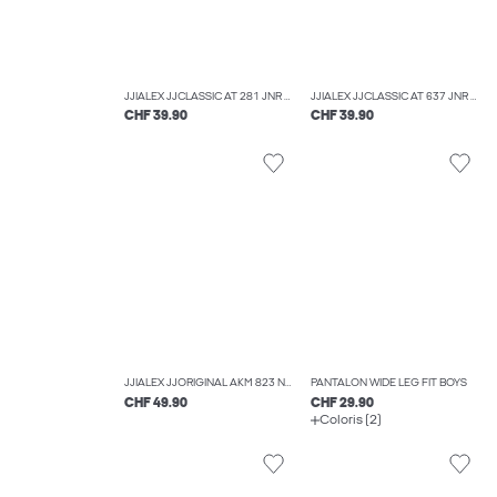
JJIALEX JJCLASSIC AT 281 JNR JEAN BAGGY FIT BOYS
JJIALEX JJCLASSIC AT 637 JNR JEAN BAGGY FIT BOYS
CHF 39.90
CHF 39.90
JJIALEX JJORIGINAL AKM 823 NOOS JNR JEAN BAGGY FIT BOYS
PANTALON WIDE LEG FIT BOYS
CHF 49.90
CHF 29.90
Coloris (2)