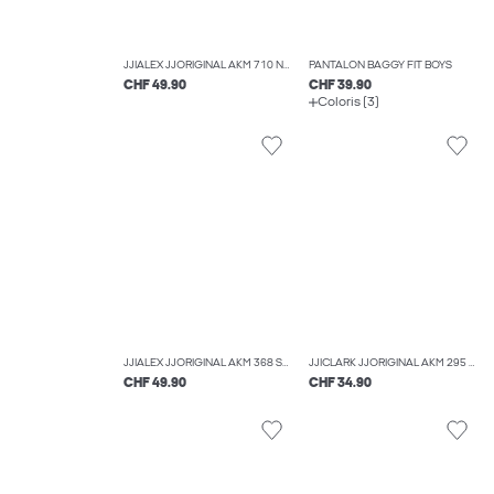
JJIALEX JJORIGINAL AKM 710 NOOS JNR JEAN BAGGY FIT BOYS
PANTALON BAGGY FIT BOYS
CHF 49.90
CHF 39.90
Coloris (3)
JJIALEX JJORIGINAL AKM 368 SN JNR JEAN BAGGY FIT BOYS
JJICLARK JJORIGINAL AKM 295 NOOS JNR COUPE REGULAR BOYS
CHF 49.90
CHF 34.90