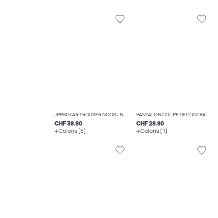
JPRSOLAR TROUSER NOOS JNR PANTALONS DE TAILLEUR BOYS
PANTALON COUPE DÉCONTRACTÉE RELAXED FIT BOYS
CHF 39.90
CHF 29.90
Coloris (5)
Coloris (1)