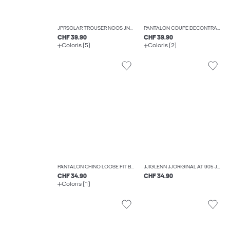
JPRSOLAR TROUSER NOOS JNR PANTALONS DE TAILLEUR BOYS
PANTALON COUPE DÉCONTRACTÉE RELAXED FIT BOYS
CHF 39.90
CHF 39.90
Coloris (5)
Coloris (2)
PANTALON CHINO LOOSE FIT BOYS
JJIGLENN JJORIGINAL AT 905 JNR JEAN SLIM BOYS
CHF 34.90
CHF 34.90
Coloris (1)