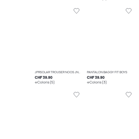
JPRSOLAR TROUSER NOOS JNR PANTALONS DE TAILLEUR BOYS
PANTALON BAGGY FIT BOYS
CHF 39.90
CHF 39.90
Coloris (5)
Coloris (3)