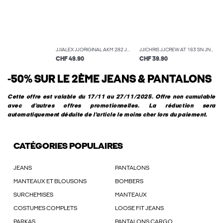
JJIALEX JJORIGINAL AKM 282 JNR JEAN BAGGY FIT BOYS
JJICHRIS JJCREW AT 163 SN JNR JEAN COUPE DÉCONTRACTÉE BOYS
CHF 49.90
CHF 39.90
-50% SUR LE 2ÈME JEANS & PANTALONS
Cette offre est valable du 17/11 au 27/11/2025. Offre non cumulable
avec d’autres offres promotionnelles. La réduction sera
automatiquement déduite de l'article le moins cher lors du paiement.
CATÉGORIES POPULAIRES
JEANS
PANTALONS
MANTEAUX ET BLOUSONS
BOMBERS
SURCHEMISES
MANTEAUX
COSTUMES COMPLETS
LOOSE FIT JEANS
PARKAS
PANTALONS CARGO