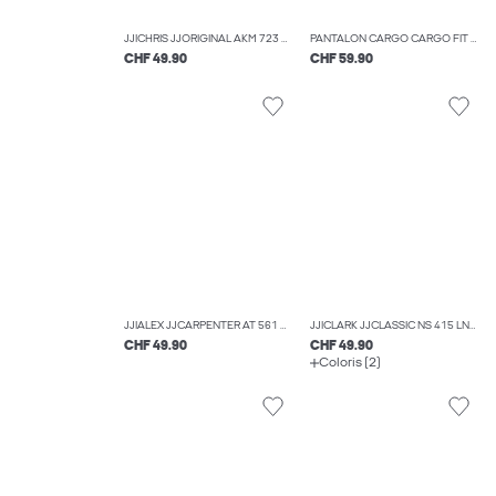
JJICHRIS JJORIGINAL AKM 723 NOOS JNR JEAN COUPE DÉCONTRACTÉE BOYS
PANTALON CARGO CARGO FIT BOYS
CHF 49.90
CHF 59.90
JJIALEX JJCARPENTER AT 561 JNR JEAN BAGGY FIT BOYS
JJICLARK JJCLASSIC NS 415 LN JNR COUPE REGULAR BOYS
CHF 49.90
CHF 49.90
Coloris (2)