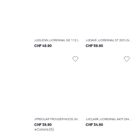
JJIGLENN JJORIGINAL GE 112 I.K JNR JEAN SLIM BOYS
JJIDAVE JJORIGINAL ST 263 LN JNR JEAN À COUPE WIDE BOYS
CHF 49.90
CHF 59.90
JPRSOLAR TROUSER NOOS JNR PANTALONS DE TAILLEUR BOYS
JJICLARK JJORIGINAL AKM 294 JNR COUPE REGULAR BOYS
CHF 39.90
CHF 34.90
Coloris (5)