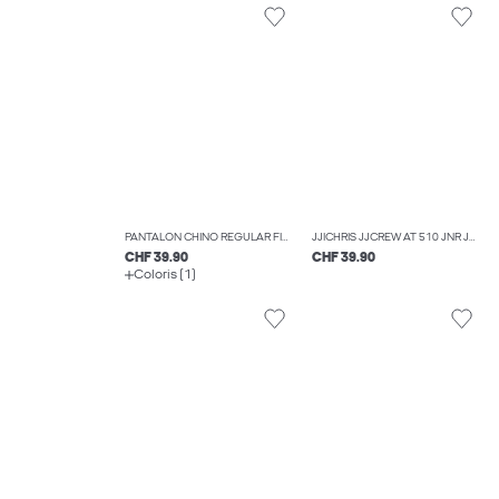
PANTALON CHINO REGULAR FIT BOYS
JJICHRIS JJCREW AT 510 JNR JEAN COUPE DÉCONTRACTÉE BOYS
CHF 39.90
CHF 39.90
Coloris (1)