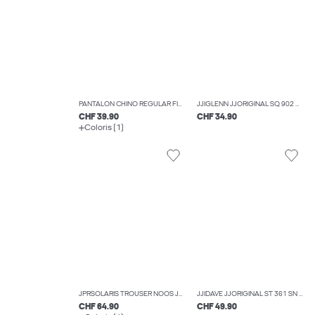
PANTALON CHINO REGULAR FIT BOYS
JJIGLENN JJORIGINAL SQ 902 NOOS JNR JEAN SLIM BOYS
CHF 39.90
CHF 34.90
Coloris (1)
JPRSOLARIS TROUSER NOOS JNR PANTALONS DE TAILLEUR BOYS
JJIDAVE JJORIGINAL ST 361 SN JNR JEAN À COUPE WIDE BOYS
CHF 64.90
CHF 49.90