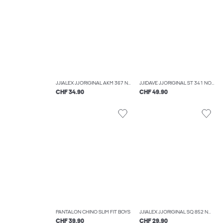
JJIALEX JJORIGINAL AKM 367 NOOS JNR JEAN BAGGY FIT BOYS
JJIDAVE JJORIGINAL ST 341 NOOS JNR JEAN À COUPE WIDE BOYS
CHF 34.90
CHF 49.90
PANTALON CHINO SLIM FIT BOYS
JJIALEX JJORIGINAL SQ 852 NOOS JNR JEAN BAGGY FIT BOYS
CHF 39.90
CHF 29.90