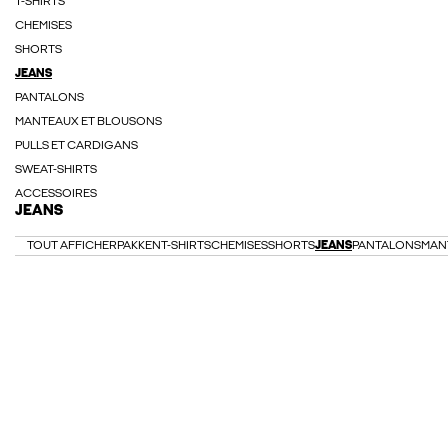
T-SHIRTS
CHEMISES
SHORTS
JEANS
PANTALONS
MANTEAUX ET BLOUSONS
PULLS ET CARDIGANS
SWEAT-SHIRTS
ACCESSOIRES
JEANS
TOUT AFFICHER
PAKKEN
T-SHIRTS
CHEMISES
SHORTS
JEANS
PANTALONS
MAN