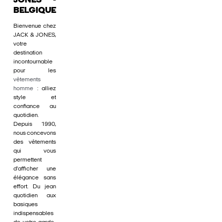
JONES -
BELGIQUE
Bienvenue chez
JACK & JONES,
votre
destination
incontournable
pour les
vêtements
homme
: alliez
style et
confiance au
quotidien.
Depuis 1990,
nous concevons
des vêtements
qui vous
permettent
d'afficher une
élégance sans
effort. Du jean
quotidien aux
basiques
indispensables