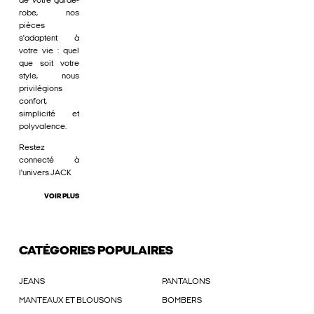
de votre garde-
robe, nos
pièces
s'adaptent à
votre vie : quel
que soit votre
style, nous
privilégions
confort,
simplicité et
polyvalence.
Restez
connecté à
l'univers JACK
VOIR PLUS
CATÉGORIES POPULAIRES
JEANS
PANTALONS
MANTEAUX ET BLOUSONS
BOMBERS