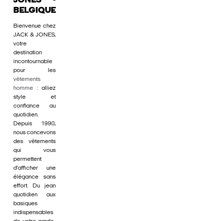
JONES -
BELGIQUE
Bienvenue chez
JACK & JONES,
votre
destination
incontournable
pour les
vêtements
homme
: alliez
style et
confiance au
quotidien.
Depuis 1990,
nous concevons
des vêtements
qui vous
permettent
d'afficher une
élégance sans
effort. Du jean
quotidien aux
basiques
indispensables