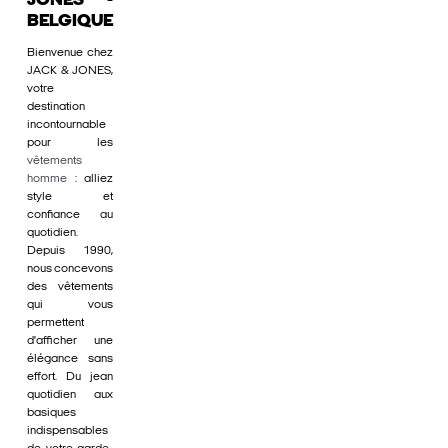
JONES -
BELGIQUE
Bienvenue chez
JACK & JONES,
votre
destination
incontournable
pour les
vêtements
homme
: alliez
style et
confiance au
quotidien.
Depuis 1990,
nous concevons
des vêtements
qui vous
permettent
d'afficher une
élégance sans
effort. Du jean
quotidien aux
basiques
indispensables