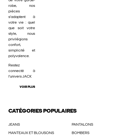
de votre garde-
robe, nos
pièces
s'adaptent à
votre vie : quel
que soit votre
style, nous
privilégions
confort,
simplicité et
polyvalence.
Restez
connecté à
l'univers JACK
VOIR PLUS
CATÉGORIES POPULAIRES
JEANS
PANTALONS
MANTEAUX ET BLOUSONS
BOMBERS