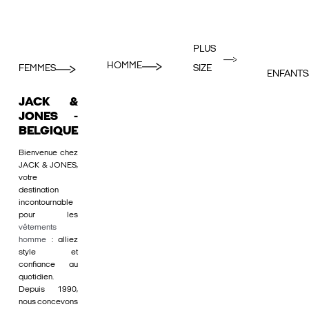
PLUS
HOMME
FEMMES
SIZE
ENFANTS
JACK &
JONES -
BELGIQUE
Bienvenue chez
JACK & JONES,
votre
destination
incontournable
pour les
vêtements
homme
: alliez
style et
confiance au
quotidien.
Depuis 1990,
nous concevons