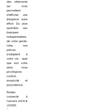
des vêtements
qui vous
permettent
d'afficher une
élégance sans
effort. Du jean
quotidien aux
basiques
indispensables
de votre garde-
robe, nos
pièces
s'adaptent à
votre vie : quel
que soit votre
style, nous
privilégions
confort,
simplicité et
polyvalence.
Restez
connecté à
l'univers JACK &
JONES.