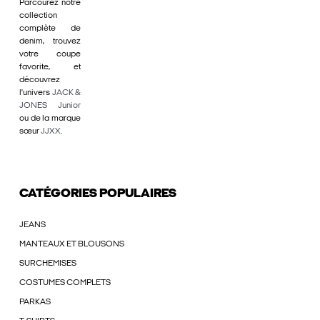
Parcourez notre
collection
complète de
denim, trouvez
votre coupe
favorite, et
découvrez
l'univers
JACK &
JONES Junior
ou de la marque
sœur
JJXX
.
CATÉGORIES POPULAIRES
JEANS
MANTEAUX ET BLOUSONS
SURCHEMISES
COSTUMES COMPLETS
PARKAS