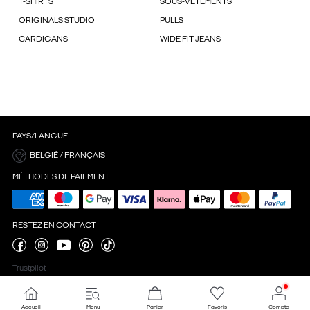
T-SHIRTS
SOUS-VÊTEMENTS
ORIGINALS STUDIO
PULLS
CARDIGANS
WIDE FIT JEANS
PAYS/LANGUE
BELGIË / FRANÇAIS
MÉTHODES DE PAIEMENT
RESTEZ EN CONTACT
Trustpilot
Accueil
Menu
Panier
Favoris
Compte
Paramètres des cookies