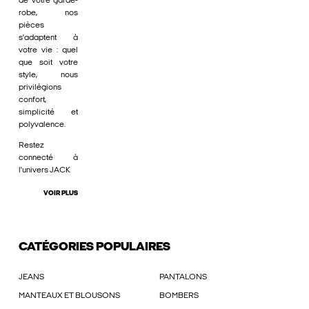
de votre garde-
robe, nos
pièces
s'adaptent à
votre vie : quel
que soit votre
style, nous
privilégions
confort,
simplicité et
polyvalence.
Restez
connecté à
l'univers JACK
VOIR PLUS
CATÉGORIES POPULAIRES
JEANS
PANTALONS
MANTEAUX ET BLOUSONS
BOMBERS