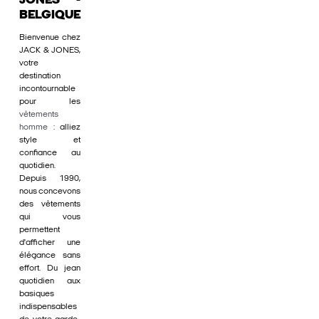
JONES -
BELGIQUE
Bienvenue chez
JACK & JONES,
votre
destination
incontournable
pour les
vêtements
homme
: alliez
style et
confiance au
quotidien.
Depuis 1990,
nous concevons
des vêtements
qui vous
permettent
d'afficher une
élégance sans
effort. Du jean
quotidien aux
basiques
indispensables