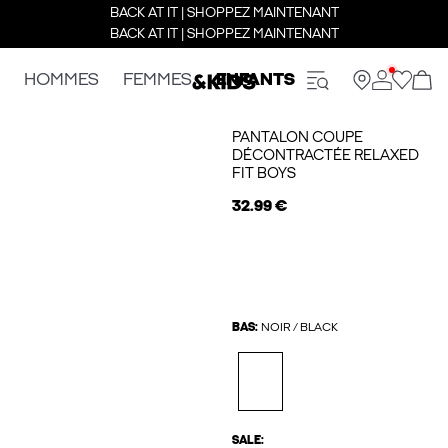
BACK AT IT | SHOPPEZ MAINTENANT
BACK AT IT | SHOPPEZ MAINTENANT
HOMMES
FEMMES
ENFANTS
PANTALON COUPE
DÉCONTRACTÉE RELAXED
FIT BOYS
32.99 €
BAS:
NOIR / BLACK
SALE: