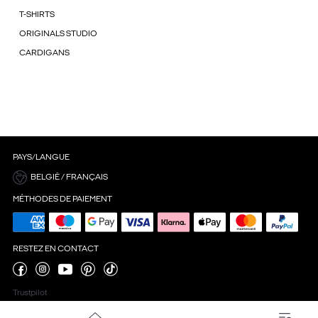
T-SHIRTS
ORIGINALS STUDIO
CARDIGANS
PAYS/LANGUE
BELGIË / FRANÇAIS
MÉTHODES DE PAIEMENT
RESTEZ EN CONTACT
Trustpilot