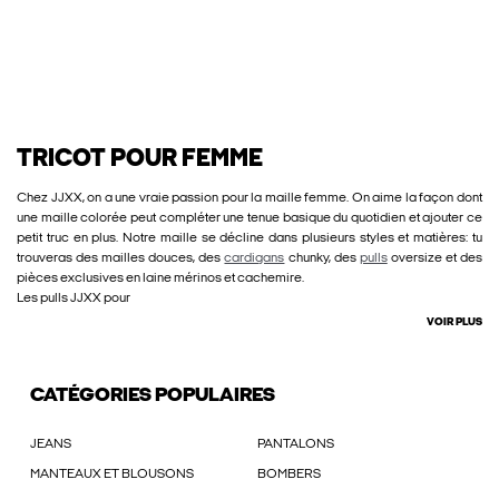
TRICOT POUR FEMME
Chez JJXX, on a une vraie passion pour la maille femme. On aime la façon dont
une maille colorée peut compléter une tenue basique du quotidien et ajouter ce
petit truc en plus. Notre maille se décline dans plusieurs styles et matières: tu
trouveras des mailles douces, des
cardigans
chunky, des
pulls
oversize et des
pièces exclusives en laine mérinos et cachemire.
Les pulls JJXX pour
VOIR PLUS
CATÉGORIES POPULAIRES
JEANS
PANTALONS
MANTEAUX ET BLOUSONS
BOMBERS