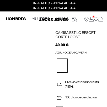
BACK AT IT| COMPRA AHORA
BACK AT IT| COMPRA AHORA
HOMBRES
MUJERES
NIÑOS
CAMISA ESTILO RESORT
CORTE LOOSE
49.99 €
AZUL / OCEAN CAVERN
El envío estándar cuesta
7,95 €.
100 días de devolución