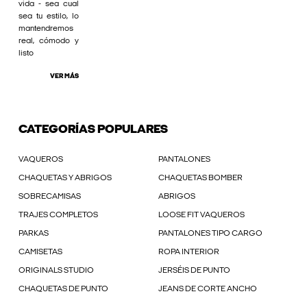
vida - sea cual
sea tu estilo, lo
mantendremos
real, cómodo y
listo
VER MÁS
CATEGORÍAS POPULARES
VAQUEROS
PANTALONES
CHAQUETAS Y ABRIGOS
CHAQUETAS BOMBER
SOBRECAMISAS
ABRIGOS
TRAJES COMPLETOS
LOOSE FIT VAQUEROS
PARKAS
PANTALONES TIPO CARGO
CAMISETAS
ROPA INTERIOR
ORIGINALS STUDIO
JERSÉIS DE PUNTO
CHAQUETAS DE PUNTO
JEANS DE CORTE ANCHO