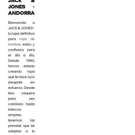
JACK &
JONES -
ANDORRA
Bienvenido a
JACK & JONES -
tu lugar definitivo
para
ropa de
hombre
, estilo y
confianza para
el día a día.
Desde 1990,
hemos estado
creando ropa
que te hace lucir
elegante sin
esfuerzo. Desde
tela vaquera
para uso
cotidiano hasta
básicos
simples,
tenemos las
prendas que se
adaptan a tu