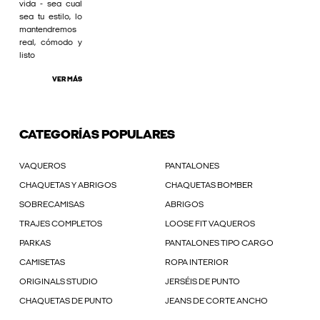
vida - sea cual
sea tu estilo, lo
mantendremos
real, cómodo y
listo
VER MÁS
CATEGORÍAS POPULARES
VAQUEROS
PANTALONES
CHAQUETAS Y ABRIGOS
CHAQUETAS BOMBER
SOBRECAMISAS
ABRIGOS
TRAJES COMPLETOS
LOOSE FIT VAQUEROS
PARKAS
PANTALONES TIPO CARGO
CAMISETAS
ROPA INTERIOR
ORIGINALS STUDIO
JERSÉIS DE PUNTO
CHAQUETAS DE PUNTO
JEANS DE CORTE ANCHO