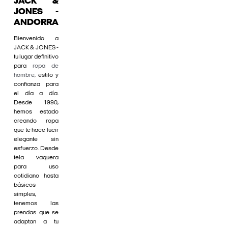
JACK &
JONES -
ANDORRA
Bienvenido a
JACK & JONES -
tu lugar definitivo
para
ropa de
hombre
, estilo y
confianza para
el día a día.
Desde 1990,
hemos estado
creando ropa
que te hace lucir
elegante sin
esfuerzo. Desde
tela vaquera
para uso
cotidiano hasta
básicos
simples,
tenemos las
prendas que se
adaptan a tu