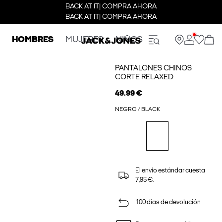
BACK AT IT| COMPRA AHORA
BACK AT IT| COMPRA AHORA
HOMBRES
MUJERES
NIÑOS
PANTALONES CHINOS
CORTE RELAXED
49.99 €
NEGRO / BLACK
El envío estándar cuesta
7,95 €.
100 días de devolución