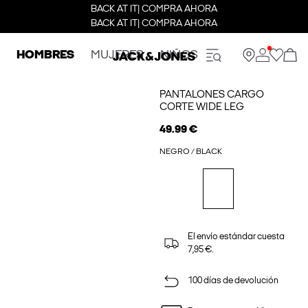
BACK AT IT| COMPRA AHORA
BACK AT IT| COMPRA AHORA
HOMBRES
MUJERES
NIÑOS
PANTALONES CARGO
CORTE WIDE LEG
49.99 €
NEGRO / BLACK
El envío estándar cuesta
7,95 €.
100 días de devolución