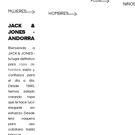
PLUS
NIÑO
MUJERES
HOMBRES
JACK &
JONES -
ANDORRA
Bienvenido a
JACK & JONES -
tu lugar definitivo
para
ropa de
hombre
, estilo y
confianza para
el día a día.
Desde 1990,
hemos estado
creando ropa
que te hace lucir
elegante sin
esfuerzo. Desde
tela vaquera
para uso
cotidiano hasta