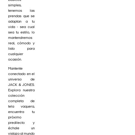
básicos
simples,
tenemos las
prendas que se
adaptan a tu
vida - sea cual
sea tu estilo, lo
mantendremos
real, cómodo y
listo para
cualquier
ocasión.
Mantente
conectado en el
universo de
JACK & JONES.
Explora nuestra
colección
completa de
tela vaquera,
encuentra tu
próximo
predilecto y
échale un
vistazo al mundo