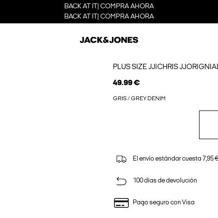
BACK AT IT| COMPRA AHORA
BACK AT IT| COMPRA AHORA
PLUS SIZE JJICHRIS JJORIGN
49.99 €
GRIS / GREY DENIM
El envío estándar cuesta 7,95 €
100 días de devolución
Pago seguro con Visa