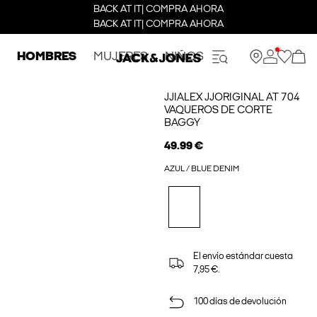
BACK AT IT| COMPRA AHORA
BACK AT IT| COMPRA AHORA
HOMBRES
MUJERES
NIÑOS
JJIALEX JJORIGINAL AT 704
VAQUEROS DE CORTE
BAGGY
49.99 €
AZUL / BLUE DENIM
El envío estándar cuesta
7,95 €.
100 días de devolución