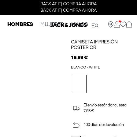
BACK AT IT| COMPRA AHORA
BACK AT IT| COMPRA AHORA
HOMBRES
MUJERES
NIÑOS
CAMISETA IMPRESIÓN
POSTERIOR
19.99 €
BLANCO / WHITE
El envío estándar cuesta
7,95 €.
100 días de devolución