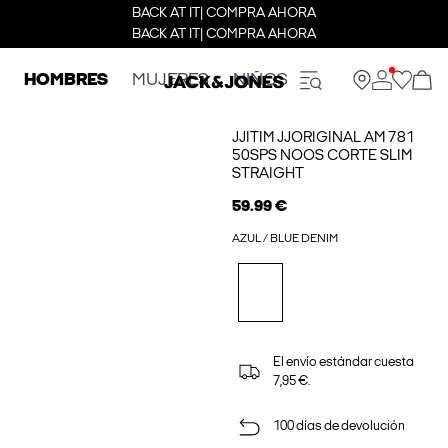
BACK AT IT| COMPRA AHORA
BACK AT IT| COMPRA AHORA
HOMBRES
MUJERES
NIÑOS
JJITIM JJORIGINAL AM 781
50SPS NOOS CORTE SLIM
STRAIGHT
59.99 €
AZUL / BLUE DENIM
El envío estándar cuesta
7,95 €.
100 días de devolución