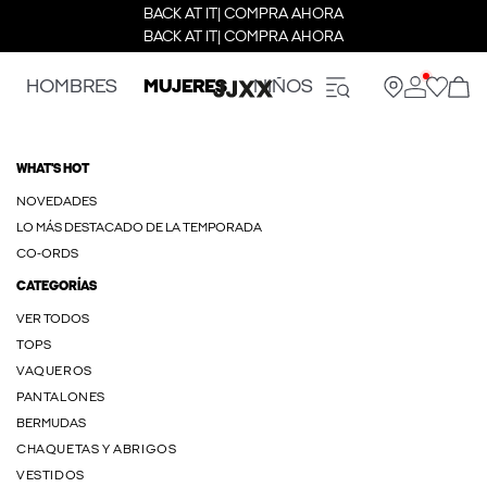
BACK AT IT| COMPRA AHORA
BACK AT IT| COMPRA AHORA
HOMBRES
MUJERES
NIÑOS
WHAT'S HOT
NOVEDADES
LO MÁS DESTACADO DE LA TEMPORADA
CO-ORDS
CATEGORÍAS
VER TODOS
TOPS
VAQUEROS
PANTALONES
BERMUDAS
CHAQUETAS Y ABRIGOS
VESTIDOS