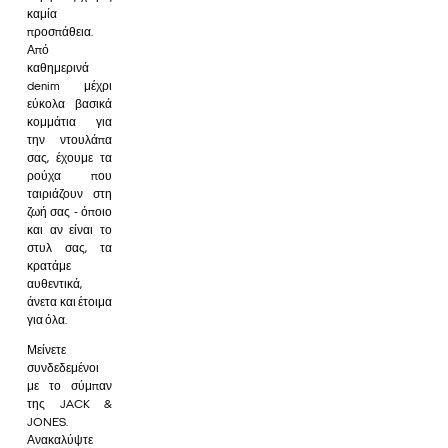
καμία
προσπάθεια.
Από
καθημερινά
denim μέχρι
εύκολα βασικά
κομμάτια για
την ντουλάπα
σας, έχουμε τα
ρούχα που
ταιριάζουν στη
ζωή σας - όποιο
και αν είναι το
στυλ σας, τα
κρατάμε
αυθεντικά,
άνετα και έτοιμα
για όλα.
Μείνετε
συνδεδεμένοι
με το σύμπαν
της JACK &
JONES.
Ανακαλύψτε