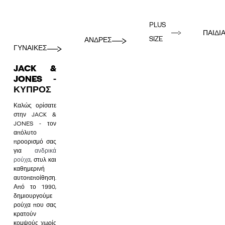
PLUS
ΠΑΙΔΙ
SIZE
ΑΝΔΡΕΣ
ΓΥΝΑΙΚΕΣ
JACK &
JONES -
ΚΎΠΡΟΣ
Καλώς ορίσατε
στην JACK &
JONES - τον
απόλυτο
προορισμό σας
για
ανδρικά
ρούχα
, στυλ και
καθημερινή
αυτοπεποίθηση.
Από το 1990,
δημιουργούμε
ρούχα που σας
κρατούν
κομψούς χωρίς