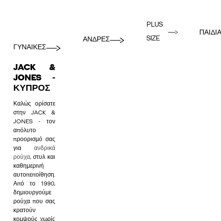
PLUS
ΠΑΙΔΙ
SIZE
ΑΝΔΡΕΣ
ΓΥΝΑΙΚΕΣ
JACK &
JONES -
ΚΎΠΡΟΣ
Καλώς ορίσατε
στην JACK &
JONES - τον
απόλυτο
προορισμό σας
για
ανδρικά
ρούχα
, στυλ και
καθημερινή
αυτοπεποίθηση.
Από το 1990,
δημιουργούμε
ρούχα που σας
κρατούν
κομψούς χωρίς