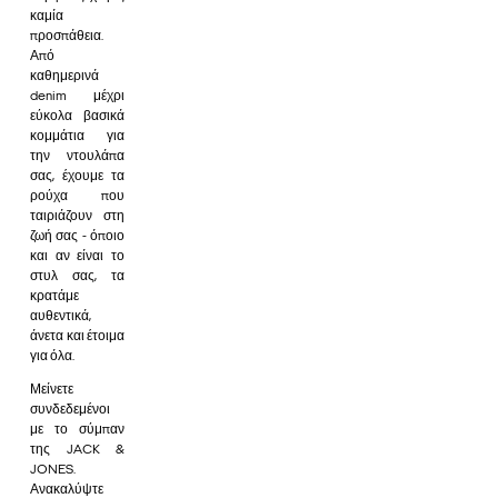
καμία
προσπάθεια.
Από
καθημερινά
denim μέχρι
εύκολα βασικά
κομμάτια για
την ντουλάπα
σας, έχουμε τα
ρούχα που
ταιριάζουν στη
ζωή σας - όποιο
και αν είναι το
στυλ σας, τα
κρατάμε
αυθεντικά,
άνετα και έτοιμα
για όλα.
Μείνετε
συνδεδεμένοι
με το σύμπαν
της JACK &
JONES.
Ανακαλύψτε