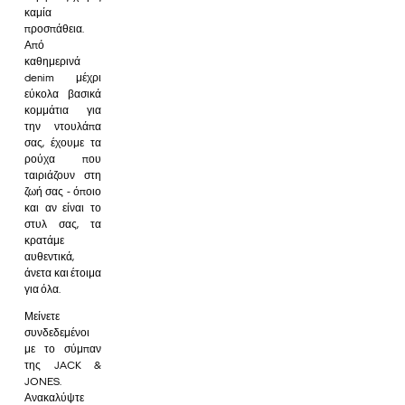
καμία
προσπάθεια.
Από
καθημερινά
denim μέχρι
εύκολα βασικά
κομμάτια για
την ντουλάπα
σας, έχουμε τα
ρούχα που
ταιριάζουν στη
ζωή σας - όποιο
και αν είναι το
στυλ σας, τα
κρατάμε
αυθεντικά,
άνετα και έτοιμα
για όλα.
Μείνετε
συνδεδεμένοι
με το σύμπαν
της JACK &
JONES.
Ανακαλύψτε