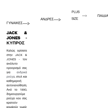
PLUS
ΠΑΙΔΙ
SIZE
ΑΝΔΡΕΣ
ΓΥΝΑΙΚΕΣ
JACK &
JONES -
ΚΎΠΡΟΣ
Καλώς ορίσατε
στην JACK &
JONES - τον
απόλυτο
προορισμό σας
για
ανδρικά
ρούχα
, στυλ και
καθημερινή
αυτοπεποίθηση.
Από το 1990,
δημιουργούμε
ρούχα που σας
κρατούν
κομψούς χωρίς