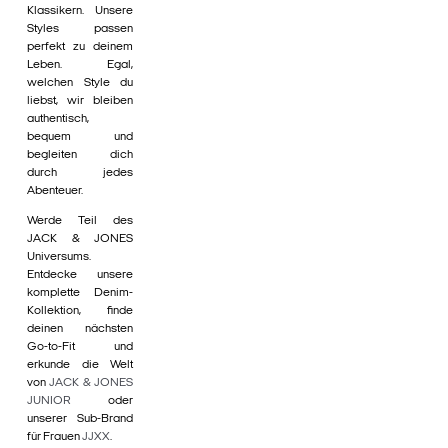
Klassikern. Unsere
Styles passen
perfekt zu deinem
Leben. Egal,
welchen Style du
liebst, wir bleiben
authentisch,
bequem und
begleiten dich
durch jedes
Abenteuer.
Werde Teil des
JACK & JONES
Universums.
Entdecke unsere
komplette Denim-
Kollektion, finde
deinen nächsten
Go-to-Fit und
erkunde die Welt
von
JACK & JONES
JUNIOR
oder
unserer Sub-Brand
für Frauen
JJXX
.