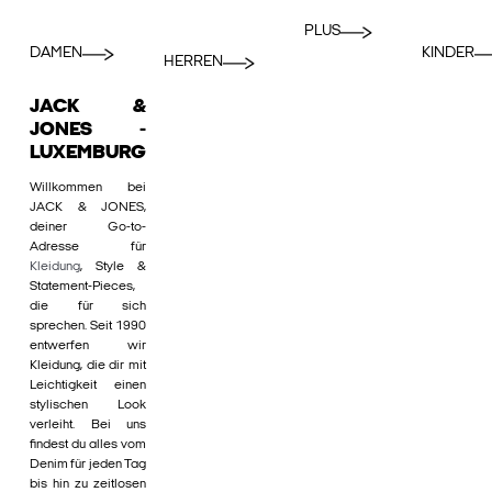
PLUS
DAMEN
KINDER
HERREN
JACK &
JONES -
LUXEMBURG
Willkommen bei
JACK & JONES,
deiner Go-to-
Adresse für
Kleidung
, Style &
Statement-Pieces,
die für sich
sprechen. Seit 1990
entwerfen wir
Kleidung, die dir mit
Leichtigkeit einen
stylischen Look
verleiht. Bei uns
findest du alles vom
Denim für jeden Tag
bis hin zu zeitlosen