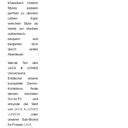
Klassikern. Unsere
Styles passen
perfekt zu deinem
Leben. Egal,
welchen Style du
liebst, wir bleiben
authentisch,
bequem und
begleiten dich
durch jedes
Abenteuer.
Werde Teil des
JACK & JONES
Universums.
Entdecke unsere
komplette Denim-
Kollektion, finde
deinen nächsten
Go-to-Fit und
erkunde die Welt
von
JACK & JONES
JUNIOR
oder
unserer Sub-Brand
für Frauen
JJXX
.