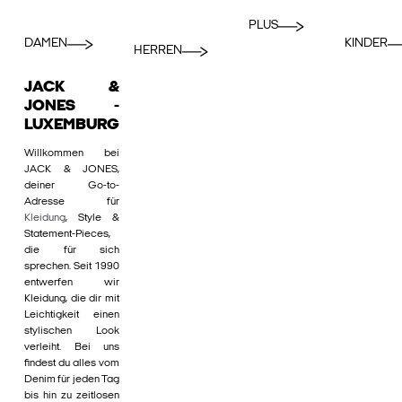
PLUS
DAMEN
KINDER
HERREN
JACK &
JONES -
LUXEMBURG
Willkommen bei
JACK & JONES,
deiner Go-to-
Adresse für
Kleidung
, Style &
Statement-Pieces,
die für sich
sprechen. Seit 1990
entwerfen wir
Kleidung, die dir mit
Leichtigkeit einen
stylischen Look
verleiht. Bei uns
findest du alles vom
Denim für jeden Tag
bis hin zu zeitlosen